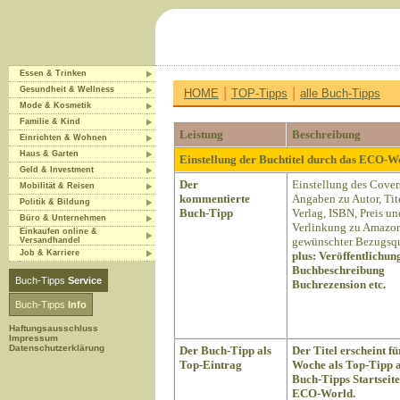
Essen & Trinken
|
|
Gesundheit & Wellness
HOME
TOP-Tipps
alle Buch-Tipps
Mode & Kosmetik
Familie & Kind
Leistung
Beschreibung
Einrichten & Wohnen
Haus & Garten
Einstellung der Buchtitel durch das ECO-
Geld & Investment
Der
Einstellung des Cover
Mobilität & Reisen
kommentierte
Angaben zu Autor, Tite
Politik & Bildung
Buch-Tipp
Verlag, ISBN, Preis un
Büro & Unternehmen
Verlinkung zu Amazon
Einkaufen online &
gewünschter Bezugsqu
Versandhandel
Job & Karriere
plus:
Veröffentlichun
Buchbeschreibung
Buch-Tipps
Service
Buchrezension etc.
Buch-Tipps
Info
Haftungsausschluss
Impressum
Datenschutzerklärung
Der Buch-Tipp als
Der Titel erscheint fü
Top-Eintrag
Woche als Top-Tipp a
Buch-Tipps Startseite
ECO-World.