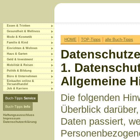
Essen & Trinken
Gesundheit & Wellness
Mode & Kosmetik
|
|
HOME
TOP-Tipps
alle Buch-Tipps
Familie & Kind
Einrichten & Wohnen
Datenschutze
Haus & Garten
Geld & Investment
1. Datenschut
Mobilität & Reisen
Politik & Bildung
Allgemeine H
Büro & Unternehmen
Einkaufen online &
Versandhandel
Job & Karriere
Die folgenden Hin
Buch-Tipps
Service
Überblick darüber
Buch-Tipps
Info
Haftungsausschluss
Daten passiert, w
Impressum
Datenschutzerklärung
Personenbezogene 