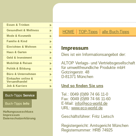
Essen & Trinken
|
|
Gesundheit & Wellness
HOME
TOP-Tipps
alle Buch-Tipps
Mode & Kosmetik
Familie & Kind
Einrichten & Wohnen
Impressum
Haus & Garten
Dies ist ein Informationsangebot der:
Geld & Investment
ALTOP Verlags- und Vertriebsgesellschaft
Mobilität & Reisen
für umweltfreundliche Produkte mbH
Politik & Bildung
Gotzingerstr. 48
Büro & Unternehmen
D-81371 München
Einkaufen online &
Versandhandel
Und so finden Sie uns
Job & Karriere
Tel.: 0049 (0)89 74 66 11-0
Buch-Tipps
Service
Fax: 0049 (0)89 74 66 11-60
E-Mail:
info@eco-world.de
Buch-Tipps
Info
URL:
www.eco-world.de
Haftungsausschluss
Impressum
Geschäftsführer: Fritz Lietsch
Datenschutzerklärung
Registergericht: Amtsgericht München
Registernummer: HRB 74925