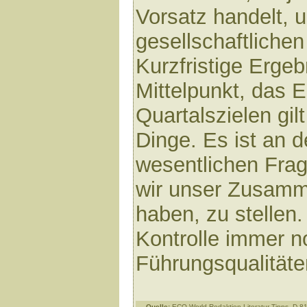
Vorsatz handelt, 
gesellschaftlichen
Kurzfristige Erge
Mittelpunkt, das 
Quartalszielen gil
Dinge. Es ist an de
wesentlichen Frage
wir unser Zusamm
haben, zu stellen
Kontrolle immer n
Führungsqualität
Quelle:
ECO-World Redaktion Literatur-Tipps, D-