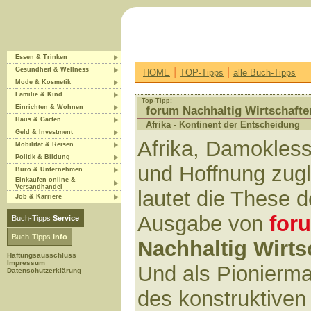
Essen & Trinken
|
|
Gesundheit & Wellness
HOME
TOP-Tipps
alle Buch-Tipps
Mode & Kosmetik
Familie & Kind
Top-Tipp:
Einrichten & Wohnen
forum Nachhaltig Wirtschafte
Haus & Garten
Afrika - Kontinent der Entscheidung
Geld & Investment
Afrika, Damokles
Mobilität & Reisen
Politik & Bildung
und Hoffnung zugl
Büro & Unternehmen
Einkaufen online &
Versandhandel
lautet die These 
Job & Karriere
Ausgabe von
for
Buch-Tipps
Service
Buch-Tipps
Info
Nachhaltig Wirts
Haftungsausschluss
Impressum
Und als Pionierm
Datenschutzerklärung
des konstruktiven