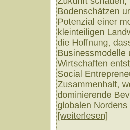
Zukunft schauen, 
Bodenschätzen u
Potenzial einer m
kleinteiligen Landw
die Hoffnung, dass
Businessmodelle 
Wirtschaften ents
Social Entrepreneu
Zusammenhalt, we
dominierende Be
globalen Nordens r
[weiterlesen]