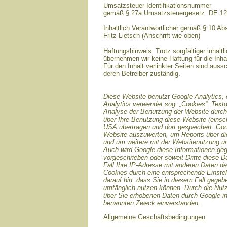
Umsatzsteuer-Identifikationsnummer
gemäß § 27a Umsatzsteuergesetz: DE 1
Inhaltlich Verantwortlicher gemäß § 10 A
Fritz Lietsch (Anschrift wie oben)
Haftungshinweis: Trotz sorgfältiger inhaltl
übernehmen wir keine Haftung für die Inhal
Für den Inhalt verlinkter Seiten sind aussc
deren Betreiber zuständig.
Diese Website benutzt Google Analytics, 
Analytics verwendet sog. „Cookies“, Text
Analyse der Benutzung der Website durch 
über Ihre Benutzung diese Website (einsch
USA übertragen und dort gespeichert. Goo
Website auszuwerten, um Reports über die
und um weitere mit der Websitenutzung un
Auch wird Google diese Informationen gege
vorgeschrieben oder soweit Dritte diese D
Fall Ihre IP-Adresse mit anderen Daten de
Cookies durch eine entsprechende Einstell
darauf hin, dass Sie in diesem Fall gegeb
umfänglich nutzen können. Durch die Nutz
über Sie erhobenen Daten durch Google i
benannten Zweck einverstanden.
Allgemeine Geschäftsbedingungen