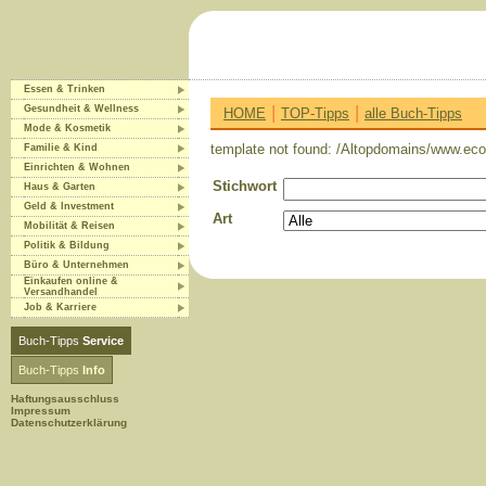
Essen & Trinken
|
|
Gesundheit & Wellness
HOME
TOP-Tipps
alle Buch-Tipps
Mode & Kosmetik
template not found: /Altopdomains/www.eco-
Familie & Kind
Einrichten & Wohnen
Stichwort
Haus & Garten
Geld & Investment
Art
Mobilität & Reisen
Politik & Bildung
Büro & Unternehmen
Einkaufen online &
Versandhandel
Job & Karriere
Buch-Tipps
Service
Buch-Tipps
Info
Haftungsausschluss
Impressum
Datenschutzerklärung