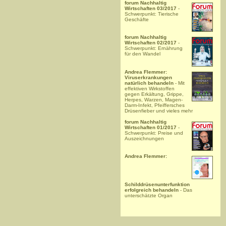
forum Nachhaltig
Wirtschaften 03/2017
-
Schwerpunkt: Tierische
Geschäfte
forum Nachhaltig
Wirtschaften 02/2017
-
Schwerpunkt: Ernährung
für den Wandel
Andrea Flemmer:
Viruserkrankungen
natürlich behandeln
- Mit
effektiven Wirkstoffen
gegen Erkältung, Grippe,
Herpes, Warzen, Magen-
Darm-Infekt, Pfeiffersches
Drüsenfieber und vieles mehr
forum Nachhaltig
Wirtschaften 01/2017
-
Schwerpunkt: Preise und
Auszeichnungen
Andrea Flemmer:
Schilddrüsenunterfunktion
erfolgreich behandeln
- Das
unterschätzte Organ