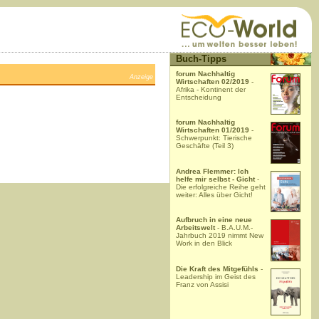
Buch-Tipps
forum Nachhaltig
Anzeige
Wirtschaften 02/2019
-
Afrika - Kontinent der
Entscheidung
forum Nachhaltig
Wirtschaften 01/2019
-
Schwerpunkt: Tierische
Geschäfte (Teil 3)
Andrea Flemmer: Ich
helfe mir selbst - Gicht
-
Die erfolgreiche Reihe geht
weiter: Alles über Gicht!
Aufbruch in eine neue
Arbeitswelt
- B.A.U.M.-
Jahrbuch 2019 nimmt New
Work in den Blick
Die Kraft des Mitgefühls
-
Leadership im Geist des
Franz von Assisi