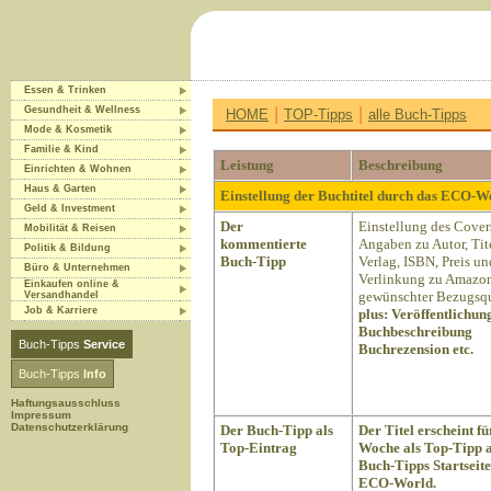
Essen & Trinken
|
|
Gesundheit & Wellness
HOME
TOP-Tipps
alle Buch-Tipps
Mode & Kosmetik
Familie & Kind
Leistung
Beschreibung
Einrichten & Wohnen
Haus & Garten
Einstellung der Buchtitel durch das ECO-
Geld & Investment
Der
Einstellung des Cover
Mobilität & Reisen
kommentierte
Angaben zu Autor, Tite
Politik & Bildung
Buch-Tipp
Verlag, ISBN, Preis un
Büro & Unternehmen
Verlinkung zu Amazon
Einkaufen online &
gewünschter Bezugsqu
Versandhandel
Job & Karriere
plus:
Veröffentlichun
Buchbeschreibung
Buch-Tipps
Service
Buchrezension etc.
Buch-Tipps
Info
Haftungsausschluss
Impressum
Datenschutzerklärung
Der Buch-Tipp als
Der Titel erscheint fü
Top-Eintrag
Woche als Top-Tipp a
Buch-Tipps Startseite
ECO-World.