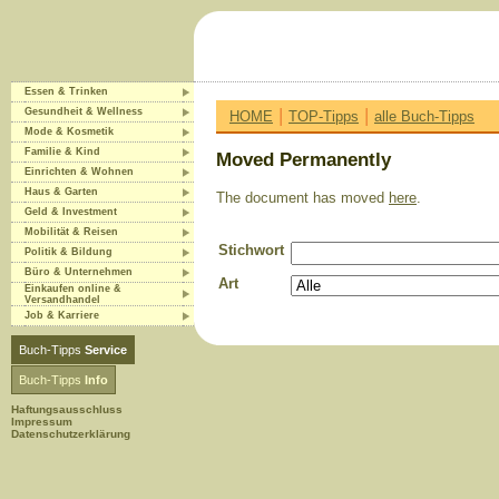
Essen & Trinken
|
|
Gesundheit & Wellness
HOME
TOP-Tipps
alle Buch-Tipps
Mode & Kosmetik
Familie & Kind
Moved Permanently
Einrichten & Wohnen
Haus & Garten
The document has moved
here
.
Geld & Investment
Mobilität & Reisen
Stichwort
Politik & Bildung
Büro & Unternehmen
Art
Einkaufen online &
Versandhandel
Job & Karriere
Buch-Tipps
Service
Buch-Tipps
Info
Haftungsausschluss
Impressum
Datenschutzerklärung