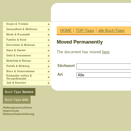
Essen & Trinken
|
|
Gesundheit & Wellness
HOME
TOP-Tipps
alle Buch-Tipps
Mode & Kosmetik
Familie & Kind
Moved Permanently
Einrichten & Wohnen
Haus & Garten
The document has moved
here
.
Geld & Investment
Mobilität & Reisen
Stichwort
Politik & Bildung
Büro & Unternehmen
Art
Einkaufen online &
Versandhandel
Job & Karriere
Buch-Tipps
Service
Buch-Tipps
Info
Haftungsausschluss
Impressum
Datenschutzerklärung