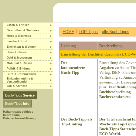
Essen & Trinken
|
|
Gesundheit & Wellness
HOME
TOP-Tipps
alle Buch-Tipps
Mode & Kosmetik
Familie & Kind
Leistung
Beschreibung
Einrichten & Wohnen
Haus & Garten
Einstellung der Buchtitel durch das ECO-
Geld & Investment
Der
Einstellung des Cover
Mobilität & Reisen
kommentierte
Angaben zu Autor, Tite
Politik & Bildung
Buch-Tipp
Verlag, ISBN, Preis un
Büro & Unternehmen
Verlinkung zu Amazon
Einkaufen online &
gewünschter Bezugsqu
Versandhandel
Job & Karriere
plus:
Veröffentlichun
Buchbeschreibung
Buch-Tipps
Service
Buchrezension etc.
Buch-Tipps
Info
Haftungsausschluss
Impressum
Datenschutzerklärung
Der Buch-Tipp als
Der Titel erscheint fü
Top-Eintrag
Woche als Top-Tipp a
Buch-Tipps Startseite
ECO-World.