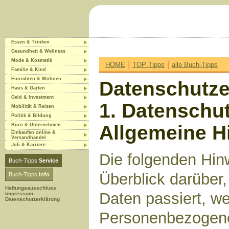
Essen & Trinken
Gesundheit & Wellness
Mode & Kosmetik
|
|
HOME
TOP-Tipps
alle Buch-Tipps
Familie & Kind
Einrichten & Wohnen
Datenschutze
Haus & Garten
Geld & Investment
1. Datenschut
Mobilität & Reisen
Politik & Bildung
Allgemeine H
Büro & Unternehmen
Einkaufen online &
Versandhandel
Job & Karriere
Die folgenden Hin
Buch-Tipps
Service
Überblick darüber
Buch-Tipps
Info
Haftungsausschluss
Daten passiert, w
Impressum
Datenschutzerklärung
Personenbezogene 