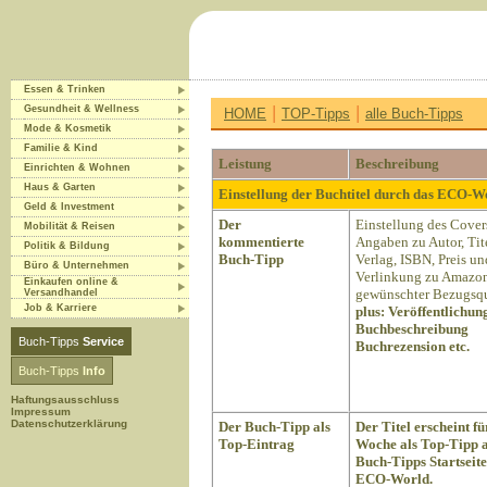
Essen & Trinken
|
|
Gesundheit & Wellness
HOME
TOP-Tipps
alle Buch-Tipps
Mode & Kosmetik
Familie & Kind
Leistung
Beschreibung
Einrichten & Wohnen
Haus & Garten
Einstellung der Buchtitel durch das ECO-
Geld & Investment
Der
Einstellung des Cover
Mobilität & Reisen
kommentierte
Angaben zu Autor, Tite
Politik & Bildung
Buch-Tipp
Verlag, ISBN, Preis un
Büro & Unternehmen
Verlinkung zu Amazon
Einkaufen online &
gewünschter Bezugsqu
Versandhandel
Job & Karriere
plus:
Veröffentlichun
Buchbeschreibung
Buch-Tipps
Service
Buchrezension etc.
Buch-Tipps
Info
Haftungsausschluss
Impressum
Datenschutzerklärung
Der Buch-Tipp als
Der Titel erscheint fü
Top-Eintrag
Woche als Top-Tipp a
Buch-Tipps Startseite
ECO-World.