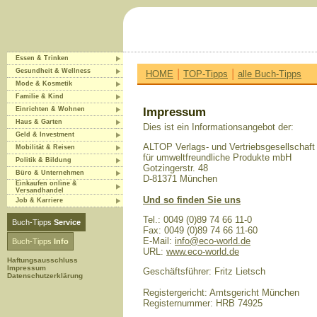
Essen & Trinken
|
|
Gesundheit & Wellness
HOME
TOP-Tipps
alle Buch-Tipps
Mode & Kosmetik
Familie & Kind
Einrichten & Wohnen
Impressum
Haus & Garten
Dies ist ein Informationsangebot der:
Geld & Investment
ALTOP Verlags- und Vertriebsgesellschaft
Mobilität & Reisen
für umweltfreundliche Produkte mbH
Politik & Bildung
Gotzingerstr. 48
Büro & Unternehmen
D-81371 München
Einkaufen online &
Versandhandel
Und so finden Sie uns
Job & Karriere
Tel.: 0049 (0)89 74 66 11-0
Buch-Tipps
Service
Fax: 0049 (0)89 74 66 11-60
E-Mail:
info@eco-world.de
Buch-Tipps
Info
URL:
www.eco-world.de
Haftungsausschluss
Impressum
Geschäftsführer: Fritz Lietsch
Datenschutzerklärung
Registergericht: Amtsgericht München
Registernummer: HRB 74925