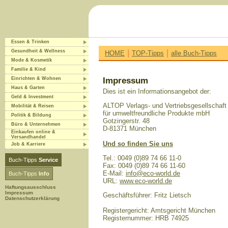
Essen & Trinken
|
|
Gesundheit & Wellness
HOME
TOP-Tipps
alle Buch-Tipps
Mode & Kosmetik
Familie & Kind
Einrichten & Wohnen
Impressum
Haus & Garten
Dies ist ein Informationsangebot der:
Geld & Investment
ALTOP Verlags- und Vertriebsgesellschaft
Mobilität & Reisen
für umweltfreundliche Produkte mbH
Politik & Bildung
Gotzingerstr. 48
Büro & Unternehmen
D-81371 München
Einkaufen online &
Versandhandel
Und so finden Sie uns
Job & Karriere
Tel.: 0049 (0)89 74 66 11-0
Buch-Tipps
Service
Fax: 0049 (0)89 74 66 11-60
E-Mail:
info@eco-world.de
Buch-Tipps
Info
URL:
www.eco-world.de
Haftungsausschluss
Impressum
Geschäftsführer: Fritz Lietsch
Datenschutzerklärung
Registergericht: Amtsgericht München
Registernummer: HRB 74925