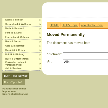
Essen & Trinken
|
|
Gesundheit & Wellness
HOME
TOP-Tipps
alle Buch-Tipps
Mode & Kosmetik
Familie & Kind
Moved Permanently
Einrichten & Wohnen
Haus & Garten
The document has moved
here
.
Geld & Investment
Mobilität & Reisen
Stichwort
Politik & Bildung
Büro & Unternehmen
Art
Einkaufen online &
Versandhandel
Job & Karriere
Buch-Tipps
Service
Buch-Tipps
Info
Haftungsausschluss
Impressum
Datenschutzerklärung