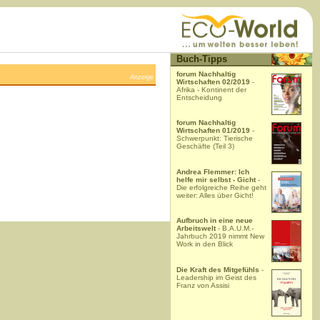
Buch-Tipps
forum Nachhaltig
Anzeige
Wirtschaften 02/2019
-
Afrika - Kontinent der
Entscheidung
forum Nachhaltig
Wirtschaften 01/2019
-
Schwerpunkt: Tierische
Geschäfte (Teil 3)
Andrea Flemmer: Ich
helfe mir selbst - Gicht
-
Die erfolgreiche Reihe geht
weiter: Alles über Gicht!
Aufbruch in eine neue
Arbeitswelt
- B.A.U.M.-
Jahrbuch 2019 nimmt New
Work in den Blick
Die Kraft des Mitgefühls
-
Leadership im Geist des
Franz von Assisi