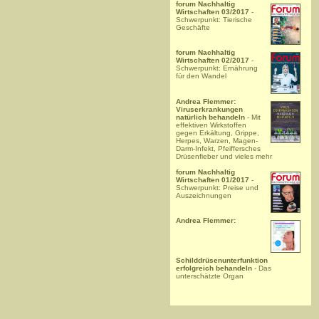
forum Nachhaltig
Wirtschaften 03/2017
-
Schwerpunkt: Tierische
Geschäfte
forum Nachhaltig
Wirtschaften 02/2017
-
Schwerpunkt: Ernährung
für den Wandel
Andrea Flemmer:
Viruserkrankungen
natürlich behandeln
- Mit
effektiven Wirkstoffen
gegen Erkältung, Grippe,
Herpes, Warzen, Magen-
Darm-Infekt, Pfeiffersches
Drüsenfieber und vieles mehr
forum Nachhaltig
Wirtschaften 01/2017
-
Schwerpunkt: Preise und
Auszeichnungen
Andrea Flemmer:
Schilddrüsenunterfunktion
erfolgreich behandeln
- Das
unterschätzte Organ