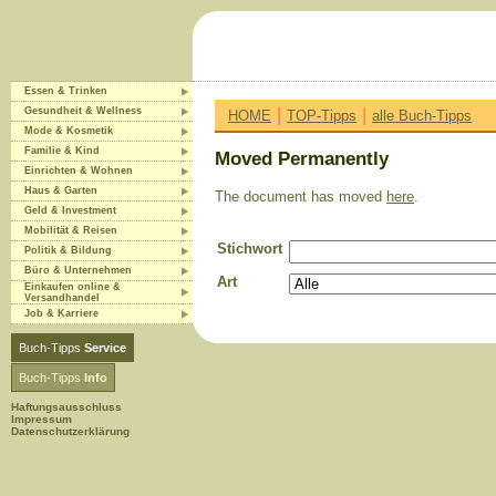
Essen & Trinken
|
|
Gesundheit & Wellness
HOME
TOP-Tipps
alle Buch-Tipps
Mode & Kosmetik
Familie & Kind
Moved Permanently
Einrichten & Wohnen
Haus & Garten
The document has moved
here
.
Geld & Investment
Mobilität & Reisen
Stichwort
Politik & Bildung
Büro & Unternehmen
Art
Einkaufen online &
Versandhandel
Job & Karriere
Buch-Tipps
Service
Buch-Tipps
Info
Haftungsausschluss
Impressum
Datenschutzerklärung