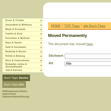
Essen & Trinken
|
|
Gesundheit & Wellness
HOME
TOP-Tipps
alle Buch-Tipps
Mode & Kosmetik
Familie & Kind
Moved Permanently
Einrichten & Wohnen
Haus & Garten
The document has moved
here
.
Geld & Investment
Mobilität & Reisen
Stichwort
Politik & Bildung
Büro & Unternehmen
Art
Einkaufen online &
Versandhandel
Job & Karriere
Buch-Tipps
Service
Buch-Tipps
Info
Haftungsausschluss
Impressum
Datenschutzerklärung