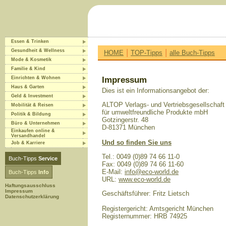
Essen & Trinken
|
|
Gesundheit & Wellness
HOME
TOP-Tipps
alle Buch-Tipps
Mode & Kosmetik
Familie & Kind
Einrichten & Wohnen
Impressum
Haus & Garten
Dies ist ein Informationsangebot der:
Geld & Investment
ALTOP Verlags- und Vertriebsgesellschaft
Mobilität & Reisen
für umweltfreundliche Produkte mbH
Politik & Bildung
Gotzingerstr. 48
Büro & Unternehmen
D-81371 München
Einkaufen online &
Versandhandel
Und so finden Sie uns
Job & Karriere
Tel.: 0049 (0)89 74 66 11-0
Buch-Tipps
Service
Fax: 0049 (0)89 74 66 11-60
E-Mail:
info@eco-world.de
Buch-Tipps
Info
URL:
www.eco-world.de
Haftungsausschluss
Impressum
Geschäftsführer: Fritz Lietsch
Datenschutzerklärung
Registergericht: Amtsgericht München
Registernummer: HRB 74925