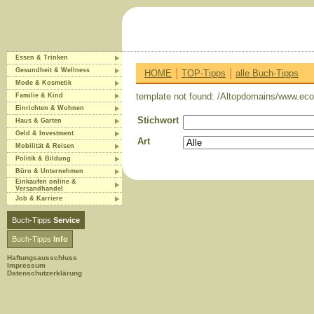
Essen & Trinken
|
|
Gesundheit & Wellness
HOME
TOP-Tipps
alle Buch-Tipps
Mode & Kosmetik
template not found: /Altopdomains/www.eco-
Familie & Kind
Einrichten & Wohnen
Stichwort
Haus & Garten
Geld & Investment
Art
Mobilität & Reisen
Politik & Bildung
Büro & Unternehmen
Einkaufen online &
Versandhandel
Job & Karriere
Buch-Tipps
Service
Buch-Tipps
Info
Haftungsausschluss
Impressum
Datenschutzerklärung