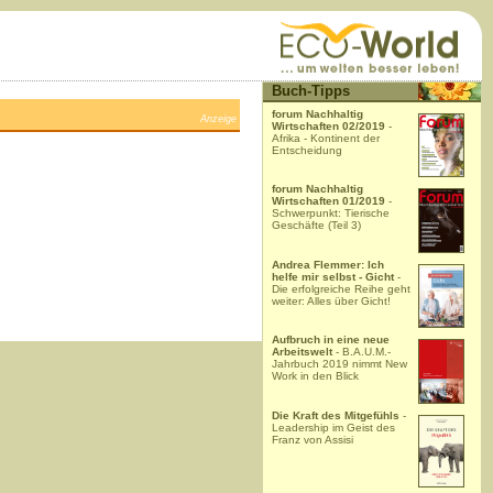
Buch-Tipps
forum Nachhaltig
Anzeige
Wirtschaften 02/2019
-
Afrika - Kontinent der
Entscheidung
forum Nachhaltig
Wirtschaften 01/2019
-
Schwerpunkt: Tierische
Geschäfte (Teil 3)
Andrea Flemmer: Ich
helfe mir selbst - Gicht
-
Die erfolgreiche Reihe geht
weiter: Alles über Gicht!
Aufbruch in eine neue
Arbeitswelt
- B.A.U.M.-
Jahrbuch 2019 nimmt New
Work in den Blick
Die Kraft des Mitgefühls
-
Leadership im Geist des
Franz von Assisi