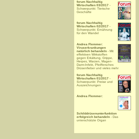
forum Nachhaltig
Wirtschaften 03/2017
-
Schwerpunkt: Tierische
Geschäfte
forum Nachhaltig
Wirtschaften 02/2017
-
Schwerpunkt: Ernährung
für den Wandel
Andrea Flemmer:
Viruserkrankungen
natürlich behandeln
- Mit
effektiven Wirkstoffen
gegen Erkältung, Grippe,
Herpes, Warzen, Magen-
Darm-Infekt, Pfeiffersches
Drüsenfieber und vieles mehr
forum Nachhaltig
Wirtschaften 01/2017
-
Schwerpunkt: Preise und
Auszeichnungen
Andrea Flemmer:
Schilddrüsenunterfunktion
erfolgreich behandeln
- Das
unterschätzte Organ