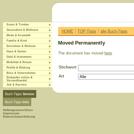
Essen & Trinken
|
|
Gesundheit & Wellness
HOME
TOP-Tipps
alle Buch-Tipps
Mode & Kosmetik
Familie & Kind
Moved Permanently
Einrichten & Wohnen
Haus & Garten
The document has moved
here
.
Geld & Investment
Mobilität & Reisen
Stichwort
Politik & Bildung
Büro & Unternehmen
Art
Einkaufen online &
Versandhandel
Job & Karriere
Buch-Tipps
Service
Buch-Tipps
Info
Haftungsausschluss
Impressum
Datenschutzerklärung