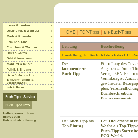
Essen & Trinken
|
|
Gesundheit & Wellness
HOME
TOP-Tipps
alle Buch-Tipps
Mode & Kosmetik
Familie & Kind
Leistung
Beschreibung
Einrichten & Wohnen
Haus & Garten
Einstellung der Buchtitel durch das ECO-
Geld & Investment
Der
Einstellung des Cover
Mobilität & Reisen
kommentierte
Angaben zu Autor, Tite
Politik & Bildung
Buch-Tipp
Verlag, ISBN, Preis un
Büro & Unternehmen
Verlinkung zu Amazon
Einkaufen online &
gewünschter Bezugsqu
Versandhandel
Job & Karriere
plus:
Veröffentlichun
Buchbeschreibung
Buch-Tipps
Service
Buchrezension etc.
Buch-Tipps
Info
Haftungsausschluss
Impressum
Datenschutzerklärung
Der Buch-Tipp als
Der Titel erscheint fü
Top-Eintrag
Woche als Top-Tipp a
Buch-Tipps Startseite
ECO-World.