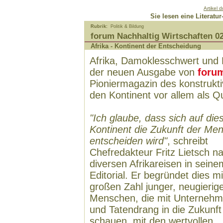
Artikel 
Sie lesen eine Literat
Rubrik:
Politik & Bildung
forum Nachhaltig Wirtschaften 0
Afrika - Kontinent der Entscheidung
Afrika, Damoklesschwert und H
der neuen Ausgabe von
foru
Pioniermagazin des konstrukti
den Kontinent vor allem als Q
"Ich glaube, dass sich auf di
Kontinent die Zukunft der Men
entscheiden wird"
, schreibt
Chefredakteur Fritz Lietsch n
diversen Afrikareisen in seine
Editorial. Er begründet dies mi
großen Zahl junger, neugierig
Menschen, die mit Unternehm
und Tatendrang in die Zukunft
schauen, mit den wertvollen