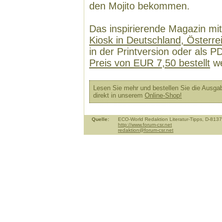
den Mojito bekommen.
Das inspirierende Magazin mit
Kiosk in Deutschland, Österre
in der Printversion oder als
Preis von EUR 7,50 bestellt
we
Lesen Sie mehr und bestellen Sie die Ausga
direkt in unserem
Online-Shop!
Quelle:
ECO-World Redaktion Literatur-Tipps, D-81
http://www.forum-csr.net
redaktion@forum-csr.net