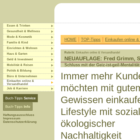
Essen & Trinken
Gesundheit & Wellness
Mode & Kosmetik
|
|
HOME
TOP-Tipps
Einkaufen online &
Familie & Kind
Einrichten & Wohnen
Rubrik:
Einkaufen online & Versandhandel
Haus & Garten
NEUAUFLAGE: Fred Grimm, Sho
Geld & Investment
Schluss mit der Geiz-ist-geil-Mentalitä
Mobilität & Reisen
Politik & Bildung
Immer mehr Kund
Büro & Unternehmen
Einkaufen online &
Versandhandel
möchten mit gute
Job & Karriere
Gewissen einkauf
Buch-Tipps
Service
Buch-Tipps
Info
Lifestyle mit sozial
Haftungsausschluss
Impressum
ökologischer
Datenschutzerklärung
Nachhaltigkeit