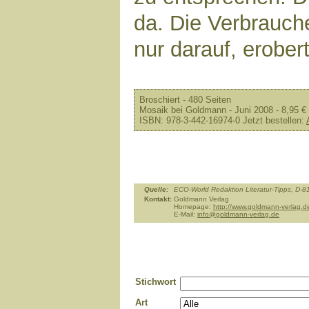
da. Die Verbrauch
nur darauf, erober
Broschiert - 480 Seiten
Mosaik bei Goldmann - Juni 2008 - 8,95 €
ISBN: 978-3-442-16974-0 Jetzt bestellen:
Quelle:
ECO-World Redaktion Literatur-Tipps, D
Kontakt:
Goldmann Verlag
Homepage:
http://www.goldmann-verlag.d
E-Mail:
info@goldmann-verlag.de
Stichwort
Art