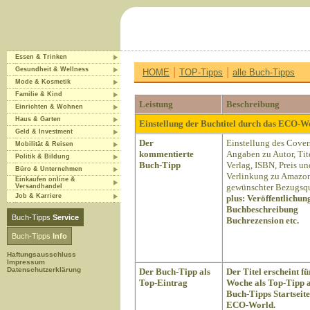
Essen & Trinken
|
|
Gesundheit & Wellness
HOME
TOP-Tipps
alle Buch-Tipps
Mode & Kosmetik
Familie & Kind
Leistung
Beschreibung
Einrichten & Wohnen
Haus & Garten
Einstellung der Buchtitel durch das ECO-
Geld & Investment
Der
Einstellung des Cover
Mobilität & Reisen
kommentierte
Angaben zu Autor, Tite
Politik & Bildung
Buch-Tipp
Verlag, ISBN, Preis un
Büro & Unternehmen
Verlinkung zu Amazon
Einkaufen online &
gewünschter Bezugsqu
Versandhandel
Job & Karriere
plus:
Veröffentlichun
Buchbeschreibung
Buch-Tipps
Service
Buchrezension etc.
Buch-Tipps
Info
Haftungsausschluss
Impressum
Datenschutzerklärung
Der Buch-Tipp als
Der Titel erscheint fü
Top-Eintrag
Woche als Top-Tipp a
Buch-Tipps Startseite
ECO-World.