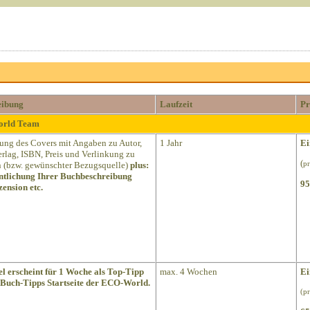
eibung
Laufzeit
Pr
World Team
lung des Covers mit Angaben zu Autor,
1 Jahr
Ei
Verlag, ISBN, Preis und Verlinkung zu
(
(bzw. gewünschter Bezugsquelle)
plus:
pr
ntlichung Ihrer Buchbeschreibung
95
ension etc.
el erscheint für 1 Woche als Top-Tipp
max. 4 Wochen
Ei
 Buch-Tipps Startseite der ECO-World.
(p