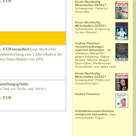
,- EUR
forum Nachhaltig
Wirtschaften 03/2017
-
Schwerpunkt: Tierische
Geschäfte
forum Nachhaltig
Wirtschaften 02/2017
-
Schwerpunkt: Ernährung
für den Wandel
Andrea Flemmer:
Viruserkrankungen
,- EUR monatlich
(
):bei
zzgl. MwSt.
natürlich behandeln
- Mit
effektiven Wirkstoffen
ndestbuchung von 1 Jahr erhalten Sie
gegen Erkältung, Grippe,
nen Treue-Rabatt von 10%.
Herpes, Warzen, Magen-
Darm-Infekt, Pfeiffersches
Drüsenfieber und vieles mehr
forum Nachhaltig
Wirtschaften 01/2017
-
Schwerpunkt: Preise und
Auszeichnungen
nstellungsgebühr
ro Titel, pro Woche, zzgl. MwSt.)
Andrea Flemmer:
,- EUR
Schilddrüsenunterfunktion
erfolgreich behandeln
- Das
unterschätzte Organ