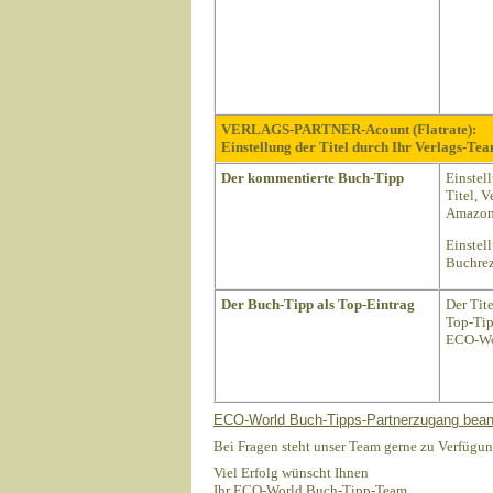
VERLAGS-PARTNER-Acount (Flatrate):
Einstellung der Titel durch Ihr Verlags-Tea
Der kommentierte Buch-Tipp
Einstel
Titel, 
Amazon 
Einstel
Buchrez
Der Buch-Tipp als Top-Eintrag
Der Tit
Top-Tip
ECO-Wo
ECO-World Buch-Tipps-Partnerzugang bean
Bei Fragen steht unser Team gerne zu Verfügun
Viel Erfolg wünscht Ihnen
Ihr ECO-World Buch-Tipp-Team