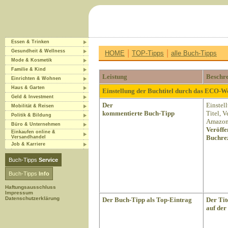
Essen & Trinken
|
|
Gesundheit & Wellness
HOME
TOP-Tipps
alle Buch-Tipps
Mode & Kosmetik
Familie & Kind
Leistung
Beschr
Einrichten & Wohnen
Haus & Garten
Einstellung der Buchtitel durch das ECO-
Geld & Investment
Der
Einstel
Mobilität & Reisen
kommentierte Buch-Tipp
Titel, 
Politik & Bildung
Amazon 
Büro & Unternehmen
Veröffe
Einkaufen online &
Buchrez
Versandhandel
Job & Karriere
Buch-Tipps
Service
Buch-Tipps
Info
Haftungsausschluss
Impressum
Datenschutzerklärung
Der Buch-Tipp als Top-Eintrag
Der Tit
auf der