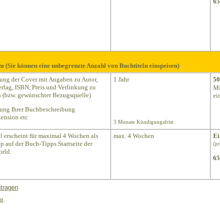
65
m (Sie können eine unbegrenzte Anzahl von Buchtiteln einspeisen)
lung der Cover mit Angaben zu Autor,
1 Jahr
50
Verlag, ISBN, Preis und Verlinkung zu
Mi
(bzw. gewünschter Bezugsquelle)
ei
lung Ihrer Buchbeschreibung
ension etc
3 Monate Kündigungsfrist
el erscheint für maximal 4 Wochen als
max. 4 Wochen
Ei
p auf der Buch-Tipps Startseite der
(p
rld.
65
tragen
g.