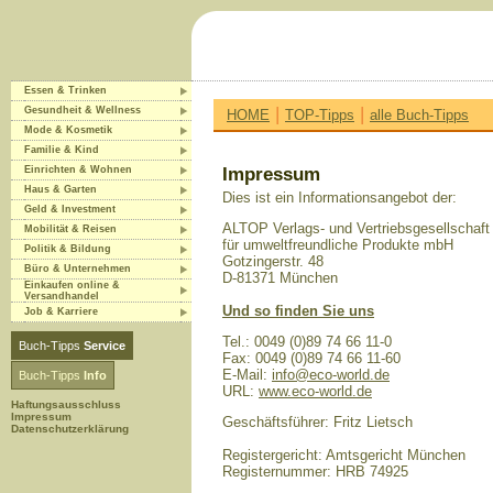
Essen & Trinken
|
|
Gesundheit & Wellness
HOME
TOP-Tipps
alle Buch-Tipps
Mode & Kosmetik
Familie & Kind
Einrichten & Wohnen
Impressum
Haus & Garten
Dies ist ein Informationsangebot der:
Geld & Investment
ALTOP Verlags- und Vertriebsgesellschaft
Mobilität & Reisen
für umweltfreundliche Produkte mbH
Politik & Bildung
Gotzingerstr. 48
Büro & Unternehmen
D-81371 München
Einkaufen online &
Versandhandel
Und so finden Sie uns
Job & Karriere
Tel.: 0049 (0)89 74 66 11-0
Buch-Tipps
Service
Fax: 0049 (0)89 74 66 11-60
E-Mail:
info@eco-world.de
Buch-Tipps
Info
URL:
www.eco-world.de
Haftungsausschluss
Impressum
Geschäftsführer: Fritz Lietsch
Datenschutzerklärung
Registergericht: Amtsgericht München
Registernummer: HRB 74925