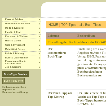
Essen & Trinken
|
|
Gesundheit & Wellness
HOME
TOP-Tipps
alle Buch-Tipps
Mode & Kosmetik
Familie & Kind
Leistung
Beschreibung
Einrichten & Wohnen
Haus & Garten
Einstellung der Buchtitel durch das ECO-
Geld & Investment
Der
Einstellung des Cover
Mobilität & Reisen
kommentierte
Angaben zu Autor, Tite
Politik & Bildung
Buch-Tipp
Verlag, ISBN, Preis un
Büro & Unternehmen
Verlinkung zu Amazon
Einkaufen online &
gewünschter Bezugsqu
Versandhandel
Job & Karriere
plus:
Veröffentlichun
Buchbeschreibung
Buch-Tipps
Service
Buchrezension etc.
Buch-Tipps
Info
Haftungsausschluss
Impressum
Datenschutzerklärung
Der Buch-Tipp als
Der Titel erscheint fü
Top-Eintrag
Woche als Top-Tipp a
Buch-Tipps Startseite
ECO-World.