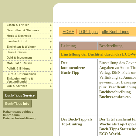
Essen & Trinken
|
|
Gesundheit & Wellness
HOME
TOP-Tipps
alle Buch-Tipps
Mode & Kosmetik
Familie & Kind
Leistung
Beschreibung
Einrichten & Wohnen
Haus & Garten
Einstellung der Buchtitel durch das ECO-
Geld & Investment
Der
Einstellung des Cover
Mobilität & Reisen
kommentierte
Angaben zu Autor, Tite
Politik & Bildung
Buch-Tipp
Verlag, ISBN, Preis un
Büro & Unternehmen
Verlinkung zu Amazon
Einkaufen online &
gewünschter Bezugsqu
Versandhandel
Job & Karriere
plus:
Veröffentlichun
Buchbeschreibung
Buch-Tipps
Service
Buchrezension etc.
Buch-Tipps
Info
Haftungsausschluss
Impressum
Datenschutzerklärung
Der Buch-Tipp als
Der Titel erscheint fü
Top-Eintrag
Woche als Top-Tipp a
Buch-Tipps Startseite
ECO-World.