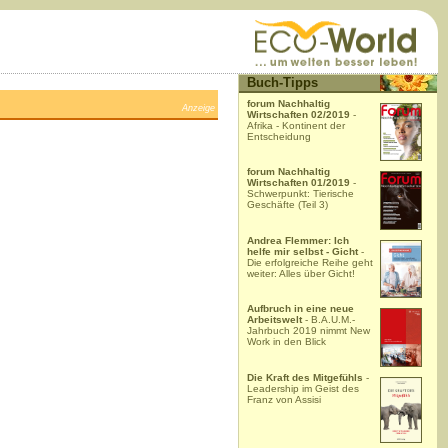
Buch-Tipps
forum Nachhaltig
Anzeige
Wirtschaften 02/2019
-
Afrika - Kontinent der
Entscheidung
forum Nachhaltig
Wirtschaften 01/2019
-
Schwerpunkt: Tierische
Geschäfte (Teil 3)
Andrea Flemmer: Ich
helfe mir selbst - Gicht
-
Die erfolgreiche Reihe geht
weiter: Alles über Gicht!
Aufbruch in eine neue
Arbeitswelt
- B.A.U.M.-
Jahrbuch 2019 nimmt New
Work in den Blick
Die Kraft des Mitgefühls
-
Leadership im Geist des
Franz von Assisi