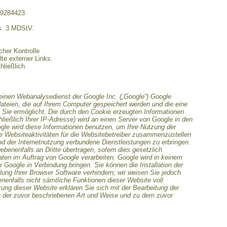
29284423
bs. 3 MDStV:
icher Kontrolle
te externer Links.
hließlich
einen Webanalysedienst der Google Inc. („Google“) Google
dateien, die auf Ihrem Computer gespeichert werden und die eine
Sie ermöglicht. Die durch den Cookie erzeugten Informationen
ließlich Ihrer IP-Adresse) wird an einen Server von Google in den
gle wird diese Informationen benutzen, um Ihre Nutzung der
 Websiteaktivitäten für die Websitebetreiber zusammenzustellen
d der Internetnutzung verbundene Dienstleistungen zu erbringen.
benenfalls an Dritte übertragen, sofern dies gesetzlich
aten im Auftrag von Google verarbeiten. Google wird in keinem
r Google in Verbindung bringen. Sie können die Installation der
ung Ihrer Browser Software verhindern; wir weisen Sie jedoch
enenfalls nicht sämtliche Funktionen dieser Website voll
ung dieser Website erklären Sie sich mit der Bearbeitung der
n der zuvor beschriebenen Art und Weise und zu dem zuvor