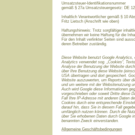
Umsatzsteuer-Identifikationsnummer
gemäß § 27a Umsatzsteuergesetz: DE 1
Inhaltlich Verantwortlicher gemäß § 10 A
Fritz Lietsch (Anschrift wie oben)
Haftungshinweis: Trotz sorgfältiger inhaltl
übernehmen wir keine Haftung für die Inhal
Für den Inhalt verlinkter Seiten sind aussc
deren Betreiber zuständig.
Diese Website benutzt Google Analytics, 
Analytics verwendet sog. „Cookies“, Text
Analyse der Benutzung der Website durch 
über Ihre Benutzung diese Website (einsch
USA übertragen und dort gespeichert. Goo
Website auszuwerten, um Reports über die
und um weitere mit der Websitenutzung un
Auch wird Google diese Informationen gege
vorgeschrieben oder soweit Dritte diese D
Fall Ihre IP-Adresse mit anderen Daten de
Cookies durch eine entsprechende Einstell
darauf hin, dass Sie in diesem Fall gegeb
umfänglich nutzen können. Durch die Nutz
über Sie erhobenen Daten durch Google i
benannten Zweck einverstanden.
Allgemeine Geschäftsbedingungen