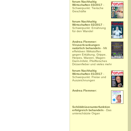
forum Nachhaltig
Wirtschaften 03/2017
-
Schwerpunkt: Tierische
Geschäfte
forum Nachhaltig
Wirtschaften 02/2017
-
Schwerpunkt: Ernährung
für den Wandel
Andrea Flemmer:
Viruserkrankungen
natürlich behandeln
- Mit
effektiven Wirkstoffen
gegen Erkältung, Grippe,
Herpes, Warzen, Magen-
Darm-Infekt, Pfeiffersches
Drüsenfieber und vieles mehr
forum Nachhaltig
Wirtschaften 01/2017
-
Schwerpunkt: Preise und
Auszeichnungen
Andrea Flemmer:
Schilddrüsenunterfunktion
erfolgreich behandeln
- Das
unterschätzte Organ