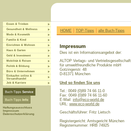
Essen & Trinken
|
|
Gesundheit & Wellness
HOME
TOP-Tipps
alle Buch-Tipps
Mode & Kosmetik
Familie & Kind
Einrichten & Wohnen
Impressum
Haus & Garten
Dies ist ein Informationsangebot der:
Geld & Investment
ALTOP Verlags- und Vertriebsgesellschaft
Mobilität & Reisen
für umweltfreundliche Produkte mbH
Politik & Bildung
Gotzingerstr. 48
Büro & Unternehmen
D-81371 München
Einkaufen online &
Versandhandel
Und so finden Sie uns
Job & Karriere
Tel.: 0049 (0)89 74 66 11-0
Buch-Tipps
Service
Fax: 0049 (0)89 74 66 11-60
E-Mail:
info@eco-world.de
Buch-Tipps
Info
URL:
www.eco-world.de
Haftungsausschluss
Impressum
Geschäftsführer: Fritz Lietsch
Datenschutzerklärung
Registergericht: Amtsgericht München
Registernummer: HRB 74925