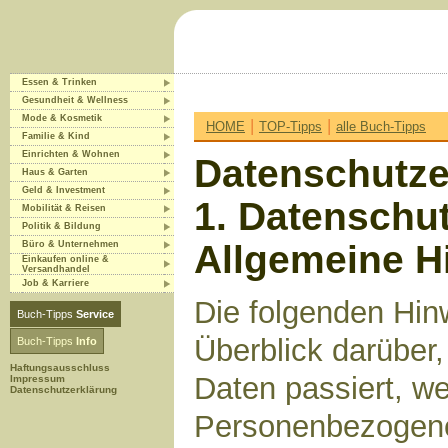
Essen & Trinken
Gesundheit & Wellness
Mode & Kosmetik
|
|
HOME
TOP-Tipps
alle Buch-Tipps
Familie & Kind
Einrichten & Wohnen
Datenschutze
Haus & Garten
Geld & Investment
1. Datenschut
Mobilität & Reisen
Politik & Bildung
Allgemeine H
Büro & Unternehmen
Einkaufen online &
Versandhandel
Job & Karriere
Die folgenden Hin
Buch-Tipps
Service
Überblick darüber
Buch-Tipps
Info
Haftungsausschluss
Daten passiert, w
Impressum
Datenschutzerklärung
Personenbezogene 