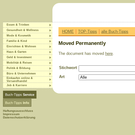
Essen & Trinken
|
|
Gesundheit & Wellness
HOME
TOP-Tipps
alle Buch-Tipps
Mode & Kosmetik
Familie & Kind
Moved Permanently
Einrichten & Wohnen
Haus & Garten
The document has moved
here
.
Geld & Investment
Mobilität & Reisen
Stichwort
Politik & Bildung
Büro & Unternehmen
Art
Einkaufen online &
Versandhandel
Job & Karriere
Buch-Tipps
Service
Buch-Tipps
Info
Haftungsausschluss
Impressum
Datenschutzerklärung