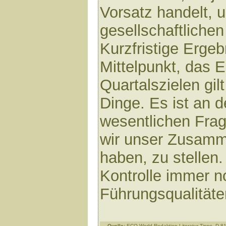
Vorsatz handelt, 
gesellschaftlichen
Kurzfristige Erge
Mittelpunkt, das 
Quartalszielen gil
Dinge. Es ist an de
wesentlichen Frage
wir unser Zusamm
haben, zu stellen
Kontrolle immer n
Führungsqualität
Quelle:
ECO-World Redaktion Literatur-Tipps, D-