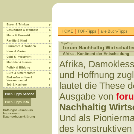
Essen & Trinken
|
|
Gesundheit & Wellness
HOME
TOP-Tipps
alle Buch-Tipps
Mode & Kosmetik
Familie & Kind
Top-Tipp:
Einrichten & Wohnen
forum Nachhaltig Wirtschafte
Haus & Garten
Afrika - Kontinent der Entscheidung
Geld & Investment
Afrika, Damokles
Mobilität & Reisen
Politik & Bildung
und Hoffnung zugl
Büro & Unternehmen
Einkaufen online &
Versandhandel
lautet die These 
Job & Karriere
Ausgabe von
for
Buch-Tipps
Service
Buch-Tipps
Info
Nachhaltig Wirts
Haftungsausschluss
Impressum
Und als Pionierm
Datenschutzerklärung
des konstruktiven