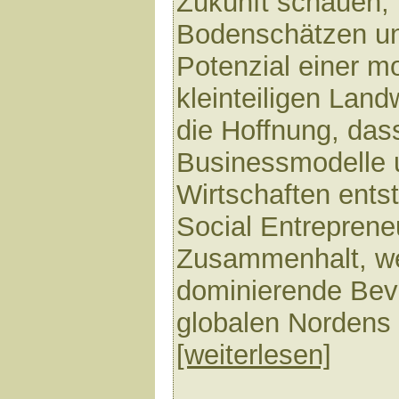
Zukunft schauen, 
Bodenschätzen u
Potenzial einer m
kleinteiligen Landw
die Hoffnung, dass
Businessmodelle 
Wirtschaften ents
Social Entrepreneu
Zusammenhalt, we
dominierende Be
globalen Nordens r
[weiterlesen]