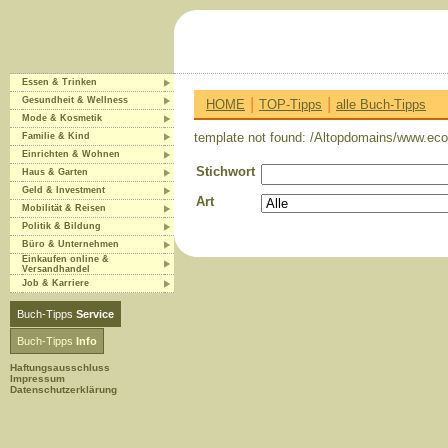
Essen & Trinken
|
|
Gesundheit & Wellness
HOME
TOP-Tipps
alle Buch-Tipps
Mode & Kosmetik
template not found: /Altopdomains/www.eco-
Familie & Kind
Einrichten & Wohnen
Stichwort
Haus & Garten
Geld & Investment
Art
Mobilität & Reisen
Politik & Bildung
Büro & Unternehmen
Einkaufen online &
Versandhandel
Job & Karriere
Buch-Tipps
Service
Buch-Tipps
Info
Haftungsausschluss
Impressum
Datenschutzerklärung