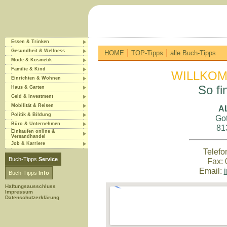
Essen & Trinken
|
|
Gesundheit & Wellness
HOME
TOP-Tipps
alle Buch-Tipps
Mode & Kosmetik
Familie & Kind
WILLKOM
Einrichten & Wohnen
So fi
Haus & Garten
Geld & Investment
Mobilität & Reisen
A
Politik & Bildung
Got
Büro & Unternehmen
81
Einkaufen online &
Versandhandel
Job & Karriere
Telefo
Buch-Tipps
Service
Fax: 
Email:
Buch-Tipps
Info
Haftungsausschluss
Impressum
Datenschutzerklärung