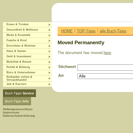
Essen & Trinken
|
|
Gesundheit & Wellness
HOME
TOP-Tipps
alle Buch-Tipps
Mode & Kosmetik
Familie & Kind
Moved Permanently
Einrichten & Wohnen
Haus & Garten
The document has moved
here
.
Geld & Investment
Mobilität & Reisen
Stichwort
Politik & Bildung
Büro & Unternehmen
Art
Einkaufen online &
Versandhandel
Job & Karriere
Buch-Tipps
Service
Buch-Tipps
Info
Haftungsausschluss
Impressum
Datenschutzerklärung