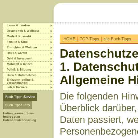
Essen & Trinken
Gesundheit & Wellness
Mode & Kosmetik
|
|
HOME
TOP-Tipps
alle Buch-Tipps
Familie & Kind
Einrichten & Wohnen
Datenschutze
Haus & Garten
Geld & Investment
1. Datenschut
Mobilität & Reisen
Politik & Bildung
Allgemeine H
Büro & Unternehmen
Einkaufen online &
Versandhandel
Job & Karriere
Die folgenden Hin
Buch-Tipps
Service
Überblick darüber
Buch-Tipps
Info
Haftungsausschluss
Daten passiert, w
Impressum
Datenschutzerklärung
Personenbezogene 