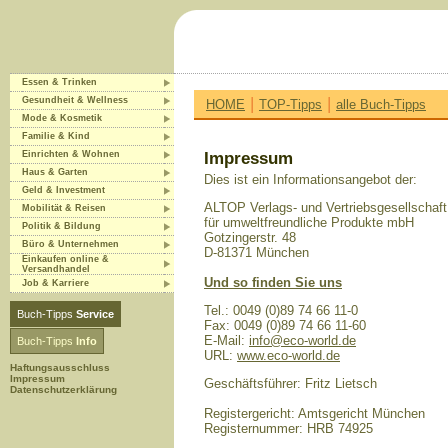
Essen & Trinken
|
|
Gesundheit & Wellness
HOME
TOP-Tipps
alle Buch-Tipps
Mode & Kosmetik
Familie & Kind
Einrichten & Wohnen
Impressum
Haus & Garten
Dies ist ein Informationsangebot der:
Geld & Investment
ALTOP Verlags- und Vertriebsgesellschaft
Mobilität & Reisen
für umweltfreundliche Produkte mbH
Politik & Bildung
Gotzingerstr. 48
Büro & Unternehmen
D-81371 München
Einkaufen online &
Versandhandel
Und so finden Sie uns
Job & Karriere
Tel.: 0049 (0)89 74 66 11-0
Buch-Tipps
Service
Fax: 0049 (0)89 74 66 11-60
E-Mail:
info@eco-world.de
Buch-Tipps
Info
URL:
www.eco-world.de
Haftungsausschluss
Impressum
Geschäftsführer: Fritz Lietsch
Datenschutzerklärung
Registergericht: Amtsgericht München
Registernummer: HRB 74925