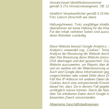
Umsatzsteuer-Identifikationsnummer
gemäß § 27a Umsatzsteuergesetz: DE 1
Inhaltlich Verantwortlicher gemäß § 10 A
Fritz Lietsch (Anschrift wie oben)
Haftungshinweis: Trotz sorgfältiger inhaltl
übernehmen wir keine Haftung für die Inhal
Für den Inhalt verlinkter Seiten sind aussc
deren Betreiber zuständig.
Diese Website benutzt Google Analytics, 
Analytics verwendet sog. „Cookies“, Text
Analyse der Benutzung der Website durch 
über Ihre Benutzung diese Website (einsch
USA übertragen und dort gespeichert. Goo
Website auszuwerten, um Reports über die
und um weitere mit der Websitenutzung un
Auch wird Google diese Informationen gege
vorgeschrieben oder soweit Dritte diese D
Fall Ihre IP-Adresse mit anderen Daten de
Cookies durch eine entsprechende Einstell
darauf hin, dass Sie in diesem Fall gegeb
umfänglich nutzen können. Durch die Nutz
über Sie erhobenen Daten durch Google i
benannten Zweck einverstanden.
Allgemeine Geschäftsbedingungen