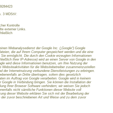
29284423
bs. 3 MDStV:
icher Kontrolle
te externer Links.
hließlich
einen Webanalysedienst der Google Inc. („Google“) Google
dateien, die auf Ihrem Computer gespeichert werden und die eine
Sie ermöglicht. Die durch den Cookie erzeugten Informationen
ließlich Ihrer IP-Adresse) wird an einen Server von Google in den
gle wird diese Informationen benutzen, um Ihre Nutzung der
 Websiteaktivitäten für die Websitebetreiber zusammenzustellen
d der Internetnutzung verbundene Dienstleistungen zu erbringen.
benenfalls an Dritte übertragen, sofern dies gesetzlich
aten im Auftrag von Google verarbeiten. Google wird in keinem
r Google in Verbindung bringen. Sie können die Installation der
ung Ihrer Browser Software verhindern; wir weisen Sie jedoch
enenfalls nicht sämtliche Funktionen dieser Website voll
ung dieser Website erklären Sie sich mit der Bearbeitung der
n der zuvor beschriebenen Art und Weise und zu dem zuvor