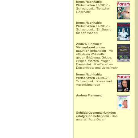
forum Nachhaltig
Wirtschaften 03/2017
-
Schwerpunkt: Tierische
Geschäfte
forum Nachhaltig
Wirtschaften 02/2017
-
Schwerpunkt: Ernährung
für den Wandel
Andrea Flemmer:
Viruserkrankungen
natürlich behandeln
- Mit
effektiven Wirkstoffen
gegen Erkältung, Grippe,
Herpes, Warzen, Magen-
Darm-Infekt, Pfeiffersches
Drüsenfieber und vieles mehr
forum Nachhaltig
Wirtschaften 01/2017
-
Schwerpunkt: Preise und
Auszeichnungen
Andrea Flemmer:
Schilddrüsenunterfunktion
erfolgreich behandeln
- Das
unterschätzte Organ