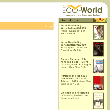
Buch-Tipps
forum Nachhaltig
Anzeige
Wirtschaften 02/2019
-
Afrika - Kontinent der
Entscheidung
forum Nachhaltig
Wirtschaften 01/2019
-
Schwerpunkt: Tierische
Geschäfte (Teil 3)
Andrea Flemmer: Ich
helfe mir selbst - Gicht
-
Die erfolgreiche Reihe geht
weiter: Alles über Gicht!
Aufbruch in eine neue
Arbeitswelt
- B.A.U.M.-
Jahrbuch 2019 nimmt New
Work in den Blick
Die Kraft des Mitgefühls
-
Leadership im Geist des
Franz von Assisi