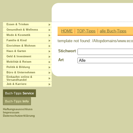
Essen & Trinken
|
|
Gesundheit & Wellness
HOME
TOP-Tipps
alle Buch-Tipps
Mode & Kosmetik
template not found: /Altopdomains/www.eco-
Familie & Kind
Einrichten & Wohnen
Stichwort
Haus & Garten
Geld & Investment
Art
Mobilität & Reisen
Politik & Bildung
Büro & Unternehmen
Einkaufen online &
Versandhandel
Job & Karriere
Buch-Tipps
Service
Buch-Tipps
Info
Haftungsausschluss
Impressum
Datenschutzerklärung