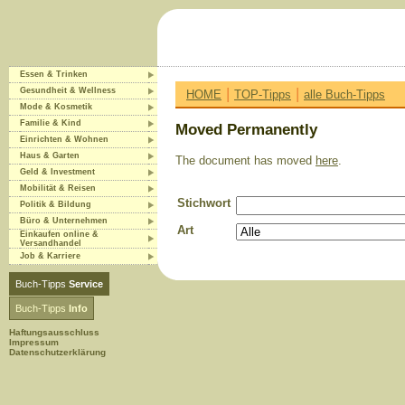
Essen & Trinken
|
|
Gesundheit & Wellness
HOME
TOP-Tipps
alle Buch-Tipps
Mode & Kosmetik
Familie & Kind
Moved Permanently
Einrichten & Wohnen
Haus & Garten
The document has moved
here
.
Geld & Investment
Mobilität & Reisen
Stichwort
Politik & Bildung
Büro & Unternehmen
Art
Einkaufen online &
Versandhandel
Job & Karriere
Buch-Tipps
Service
Buch-Tipps
Info
Haftungsausschluss
Impressum
Datenschutzerklärung