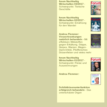
forum Nachhaltig
Wirtschaften 03/2017
-
Schwerpunkt: Tierische
Geschäfte
forum Nachhaltig
Wirtschaften 02/2017
-
Schwerpunkt: Ernährung
für den Wandel
Andrea Flemmer:
Viruserkrankungen
natürlich behandeln
- Mit
effektiven Wirkstoffen
gegen Erkältung, Grippe,
Herpes, Warzen, Magen-
Darm-Infekt, Pfeiffersches
Drüsenfieber und vieles mehr
forum Nachhaltig
Wirtschaften 01/2017
-
Schwerpunkt: Preise und
Auszeichnungen
Andrea Flemmer:
Schilddrüsenunterfunktion
erfolgreich behandeln
- Das
unterschätzte Organ