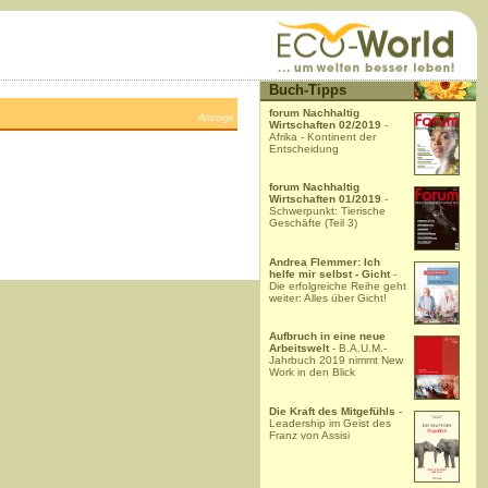
Buch-Tipps
forum Nachhaltig
Anzeige
Wirtschaften 02/2019
-
Afrika - Kontinent der
Entscheidung
forum Nachhaltig
Wirtschaften 01/2019
-
Schwerpunkt: Tierische
Geschäfte (Teil 3)
Andrea Flemmer: Ich
helfe mir selbst - Gicht
-
Die erfolgreiche Reihe geht
weiter: Alles über Gicht!
Aufbruch in eine neue
Arbeitswelt
- B.A.U.M.-
Jahrbuch 2019 nimmt New
Work in den Blick
Die Kraft des Mitgefühls
-
Leadership im Geist des
Franz von Assisi