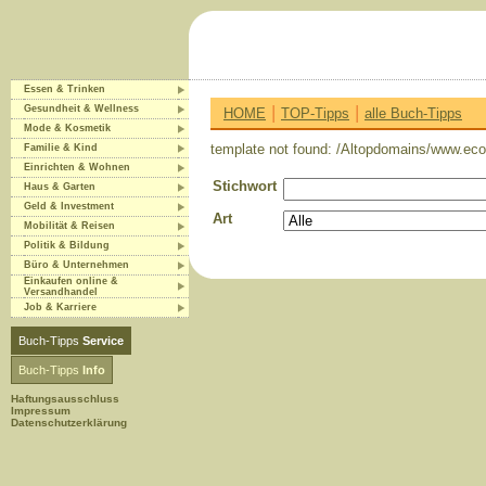
Essen & Trinken
|
|
Gesundheit & Wellness
HOME
TOP-Tipps
alle Buch-Tipps
Mode & Kosmetik
template not found: /Altopdomains/www.eco-
Familie & Kind
Einrichten & Wohnen
Stichwort
Haus & Garten
Geld & Investment
Art
Mobilität & Reisen
Politik & Bildung
Büro & Unternehmen
Einkaufen online &
Versandhandel
Job & Karriere
Buch-Tipps
Service
Buch-Tipps
Info
Haftungsausschluss
Impressum
Datenschutzerklärung