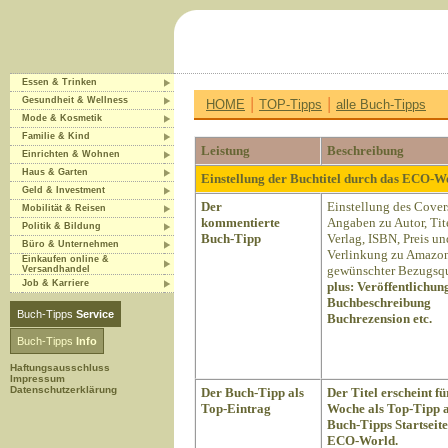
Essen & Trinken
|
|
Gesundheit & Wellness
HOME
TOP-Tipps
alle Buch-Tipps
Mode & Kosmetik
Familie & Kind
Leistung
Beschreibung
Einrichten & Wohnen
Haus & Garten
Einstellung der Buchtitel durch das ECO-
Geld & Investment
Der
Einstellung des Cover
Mobilität & Reisen
kommentierte
Angaben zu Autor, Tite
Politik & Bildung
Buch-Tipp
Verlag, ISBN, Preis un
Büro & Unternehmen
Verlinkung zu Amazon
Einkaufen online &
gewünschter Bezugsqu
Versandhandel
Job & Karriere
plus:
Veröffentlichun
Buchbeschreibung
Buch-Tipps
Service
Buchrezension etc.
Buch-Tipps
Info
Haftungsausschluss
Impressum
Datenschutzerklärung
Der Buch-Tipp als
Der Titel erscheint fü
Top-Eintrag
Woche als Top-Tipp a
Buch-Tipps Startseite
ECO-World.