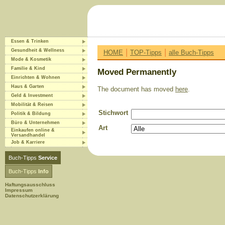
Essen & Trinken
|
|
Gesundheit & Wellness
HOME
TOP-Tipps
alle Buch-Tipps
Mode & Kosmetik
Familie & Kind
Moved Permanently
Einrichten & Wohnen
Haus & Garten
The document has moved
here
.
Geld & Investment
Mobilität & Reisen
Stichwort
Politik & Bildung
Büro & Unternehmen
Art
Einkaufen online &
Versandhandel
Job & Karriere
Buch-Tipps
Service
Buch-Tipps
Info
Haftungsausschluss
Impressum
Datenschutzerklärung