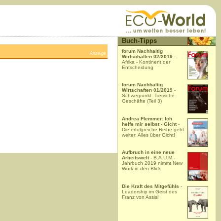
Buch-Tipps
forum Nachhaltig
Anzeige
Wirtschaften 02/2019
-
Afrika - Kontinent der
Entscheidung
forum Nachhaltig
Wirtschaften 01/2019
-
Schwerpunkt: Tierische
Geschäfte (Teil 3)
Andrea Flemmer: Ich
helfe mir selbst - Gicht
-
Die erfolgreiche Reihe geht
weiter: Alles über Gicht!
Aufbruch in eine neue
Arbeitswelt
- B.A.U.M.-
Jahrbuch 2019 nimmt New
Work in den Blick
Die Kraft des Mitgefühls
-
Leadership im Geist des
Franz von Assisi