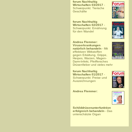
forum Nachhaltig
Wirtschaften 03/2017
-
Schwerpunkt: Tierische
Geschäfte
forum Nachhaltig
Wirtschaften 02/2017
-
Schwerpunkt: Ernährung
für den Wandel
Andrea Flemmer:
Viruserkrankungen
natürlich behandeln
- Mit
effektiven Wirkstoffen
gegen Erkältung, Grippe,
Herpes, Warzen, Magen-
Darm-Infekt, Pfeiffersches
Drüsenfieber und vieles mehr
forum Nachhaltig
Wirtschaften 01/2017
-
Schwerpunkt: Preise und
Auszeichnungen
Andrea Flemmer:
Schilddrüsenunterfunktion
erfolgreich behandeln
- Das
unterschätzte Organ