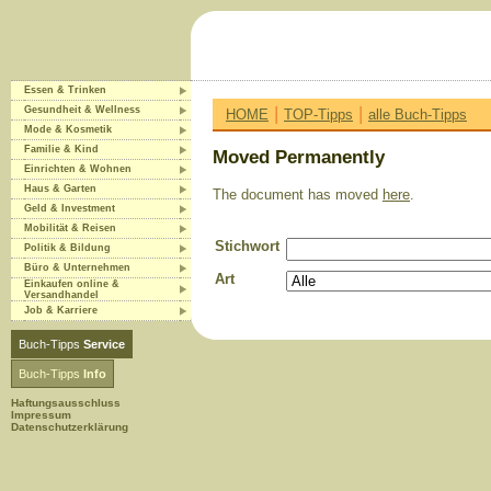
Essen & Trinken
|
|
Gesundheit & Wellness
HOME
TOP-Tipps
alle Buch-Tipps
Mode & Kosmetik
Familie & Kind
Moved Permanently
Einrichten & Wohnen
Haus & Garten
The document has moved
here
.
Geld & Investment
Mobilität & Reisen
Stichwort
Politik & Bildung
Büro & Unternehmen
Art
Einkaufen online &
Versandhandel
Job & Karriere
Buch-Tipps
Service
Buch-Tipps
Info
Haftungsausschluss
Impressum
Datenschutzerklärung