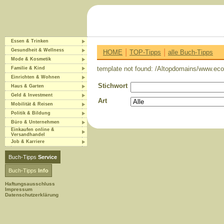
Essen & Trinken
|
|
Gesundheit & Wellness
HOME
TOP-Tipps
alle Buch-Tipps
Mode & Kosmetik
template not found: /Altopdomains/www.eco-
Familie & Kind
Einrichten & Wohnen
Stichwort
Haus & Garten
Geld & Investment
Art
Mobilität & Reisen
Politik & Bildung
Büro & Unternehmen
Einkaufen online &
Versandhandel
Job & Karriere
Buch-Tipps
Service
Buch-Tipps
Info
Haftungsausschluss
Impressum
Datenschutzerklärung