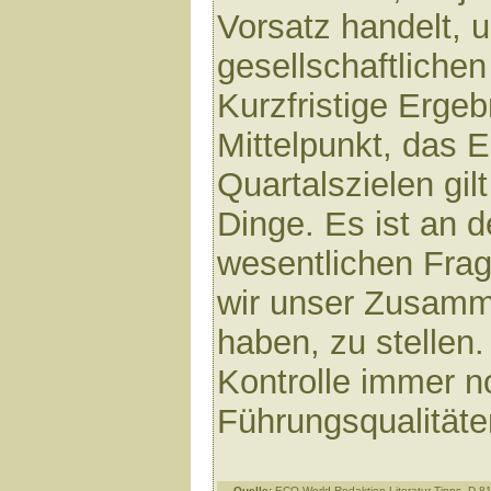
Vorsatz handelt, 
gesellschaftlichen
Kurzfristige Erge
Mittelpunkt, das 
Quartalszielen gil
Dinge. Es ist an de
wesentlichen Frage
wir unser Zusamm
haben, zu stellen
Kontrolle immer n
Führungsqualität
Quelle:
ECO-World Redaktion Literatur-Tipps, D-