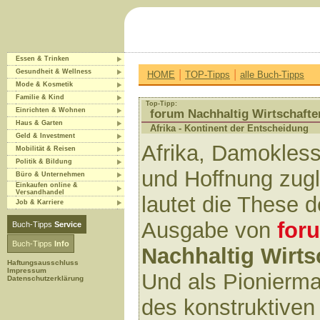
Essen & Trinken
|
|
Gesundheit & Wellness
HOME
TOP-Tipps
alle Buch-Tipps
Mode & Kosmetik
Familie & Kind
Top-Tipp:
Einrichten & Wohnen
forum Nachhaltig Wirtschafte
Haus & Garten
Afrika - Kontinent der Entscheidung
Geld & Investment
Afrika, Damokles
Mobilität & Reisen
Politik & Bildung
und Hoffnung zugl
Büro & Unternehmen
Einkaufen online &
Versandhandel
lautet die These 
Job & Karriere
Ausgabe von
for
Buch-Tipps
Service
Buch-Tipps
Info
Nachhaltig Wirts
Haftungsausschluss
Impressum
Und als Pionierm
Datenschutzerklärung
des konstruktiven