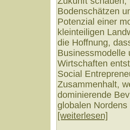
Zukunft schauen, 
Bodenschätzen u
Potenzial einer m
kleinteiligen Landw
die Hoffnung, dass
Businessmodelle 
Wirtschaften ents
Social Entrepreneu
Zusammenhalt, we
dominierende Be
globalen Nordens r
[weiterlesen]