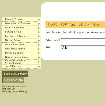
Essen & Trinken
|
|
Gesundheit & Wellness
HOME
TOP-Tipps
alle Buch-Tipps
Mode & Kosmetik
template not found: /Altopdomains/www.eco-
Familie & Kind
Einrichten & Wohnen
Stichwort
Haus & Garten
Geld & Investment
Art
Mobilität & Reisen
Politik & Bildung
Büro & Unternehmen
Einkaufen online &
Versandhandel
Job & Karriere
Buch-Tipps
Service
Buch-Tipps
Info
Haftungsausschluss
Impressum
Datenschutzerklärung