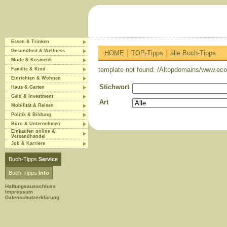
Essen & Trinken
|
|
Gesundheit & Wellness
HOME
TOP-Tipps
alle Buch-Tipps
Mode & Kosmetik
template not found: /Altopdomains/www.eco-
Familie & Kind
Einrichten & Wohnen
Stichwort
Haus & Garten
Geld & Investment
Art
Mobilität & Reisen
Politik & Bildung
Büro & Unternehmen
Einkaufen online &
Versandhandel
Job & Karriere
Buch-Tipps
Service
Buch-Tipps
Info
Haftungsausschluss
Impressum
Datenschutzerklärung