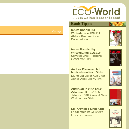
Buch-Tipps
forum Nachhaltig
Anzeige
Wirtschaften 02/2019
-
Afrika - Kontinent der
Entscheidung
forum Nachhaltig
Wirtschaften 01/2019
-
Schwerpunkt: Tierische
Geschäfte (Teil 3)
Andrea Flemmer: Ich
helfe mir selbst - Gicht
-
Die erfolgreiche Reihe geht
weiter: Alles über Gicht!
Aufbruch in eine neue
Arbeitswelt
- B.A.U.M.-
Jahrbuch 2019 nimmt New
Work in den Blick
Die Kraft des Mitgefühls
-
Leadership im Geist des
Franz von Assisi