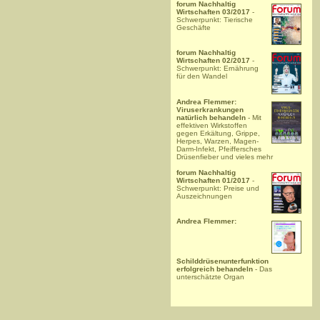
forum Nachhaltig
Wirtschaften 03/2017
-
Schwerpunkt: Tierische
Geschäfte
forum Nachhaltig
Wirtschaften 02/2017
-
Schwerpunkt: Ernährung
für den Wandel
Andrea Flemmer:
Viruserkrankungen
natürlich behandeln
- Mit
effektiven Wirkstoffen
gegen Erkältung, Grippe,
Herpes, Warzen, Magen-
Darm-Infekt, Pfeiffersches
Drüsenfieber und vieles mehr
forum Nachhaltig
Wirtschaften 01/2017
-
Schwerpunkt: Preise und
Auszeichnungen
Andrea Flemmer:
Schilddrüsenunterfunktion
erfolgreich behandeln
- Das
unterschätzte Organ