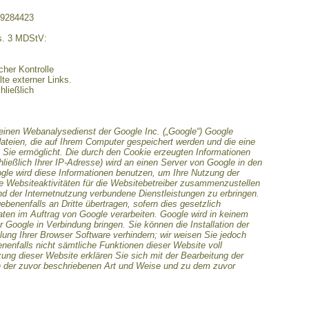
29284423
bs. 3 MDStV:
icher Kontrolle
te externer Links.
hließlich
einen Webanalysedienst der Google Inc. („Google“) Google
dateien, die auf Ihrem Computer gespeichert werden und die eine
Sie ermöglicht. Die durch den Cookie erzeugten Informationen
ließlich Ihrer IP-Adresse) wird an einen Server von Google in den
gle wird diese Informationen benutzen, um Ihre Nutzung der
 Websiteaktivitäten für die Websitebetreiber zusammenzustellen
d der Internetnutzung verbundene Dienstleistungen zu erbringen.
benenfalls an Dritte übertragen, sofern dies gesetzlich
aten im Auftrag von Google verarbeiten. Google wird in keinem
r Google in Verbindung bringen. Sie können die Installation der
ung Ihrer Browser Software verhindern; wir weisen Sie jedoch
enenfalls nicht sämtliche Funktionen dieser Website voll
ung dieser Website erklären Sie sich mit der Bearbeitung der
n der zuvor beschriebenen Art und Weise und zu dem zuvor