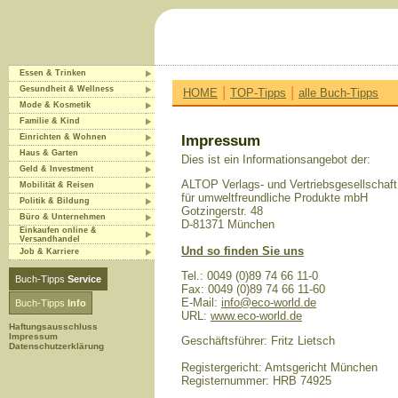
Essen & Trinken
|
|
Gesundheit & Wellness
HOME
TOP-Tipps
alle Buch-Tipps
Mode & Kosmetik
Familie & Kind
Einrichten & Wohnen
Impressum
Haus & Garten
Dies ist ein Informationsangebot der:
Geld & Investment
ALTOP Verlags- und Vertriebsgesellschaft
Mobilität & Reisen
für umweltfreundliche Produkte mbH
Politik & Bildung
Gotzingerstr. 48
Büro & Unternehmen
D-81371 München
Einkaufen online &
Versandhandel
Und so finden Sie uns
Job & Karriere
Tel.: 0049 (0)89 74 66 11-0
Buch-Tipps
Service
Fax: 0049 (0)89 74 66 11-60
E-Mail:
info@eco-world.de
Buch-Tipps
Info
URL:
www.eco-world.de
Haftungsausschluss
Impressum
Geschäftsführer: Fritz Lietsch
Datenschutzerklärung
Registergericht: Amtsgericht München
Registernummer: HRB 74925