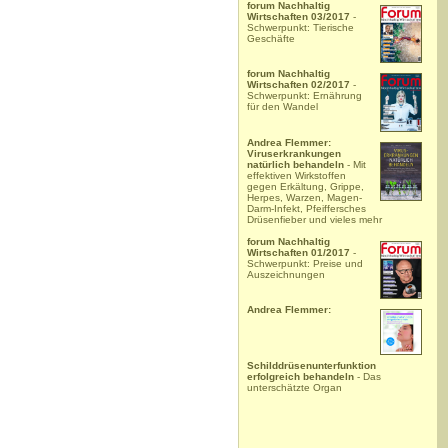
forum Nachhaltig
Wirtschaften 03/2017
-
Schwerpunkt: Tierische
Geschäfte
forum Nachhaltig
Wirtschaften 02/2017
-
Schwerpunkt: Ernährung
für den Wandel
Andrea Flemmer:
Viruserkrankungen
natürlich behandeln
- Mit
effektiven Wirkstoffen
gegen Erkältung, Grippe,
Herpes, Warzen, Magen-
Darm-Infekt, Pfeiffersches
Drüsenfieber und vieles mehr
forum Nachhaltig
Wirtschaften 01/2017
-
Schwerpunkt: Preise und
Auszeichnungen
Andrea Flemmer:
Schilddrüsenunterfunktion
erfolgreich behandeln
- Das
unterschätzte Organ