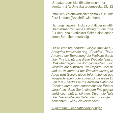
Umsatzsteuer-Identifikationsnummer
gemäß § 27a Umsatzsteuergesetz: DE 1
Inhaltlich Verantwortlicher gemäß § 10 A
Fritz Lietsch (Anschrift wie oben)
Haftungshinweis: Trotz sorgfältiger inhaltl
übernehmen wir keine Haftung für die Inhal
Für den Inhalt verlinkter Seiten sind aussc
deren Betreiber zuständig.
Diese Website benutzt Google Analytics, 
Analytics verwendet sog. „Cookies“, Text
Analyse der Benutzung der Website durch 
über Ihre Benutzung diese Website (einsch
USA übertragen und dort gespeichert. Goo
Website auszuwerten, um Reports über die
und um weitere mit der Websitenutzung un
Auch wird Google diese Informationen gege
vorgeschrieben oder soweit Dritte diese D
Fall Ihre IP-Adresse mit anderen Daten de
Cookies durch eine entsprechende Einstell
darauf hin, dass Sie in diesem Fall gegeb
umfänglich nutzen können. Durch die Nutz
über Sie erhobenen Daten durch Google i
benannten Zweck einverstanden.
Allgemeine Geschäftsbedingungen