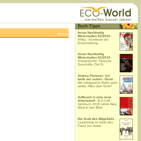
Buch-Tipps
forum Nachhaltig
Anzeige
Wirtschaften 02/2019
-
Afrika - Kontinent der
Entscheidung
forum Nachhaltig
Wirtschaften 01/2019
-
Schwerpunkt: Tierische
Geschäfte (Teil 3)
Andrea Flemmer: Ich
helfe mir selbst - Gicht
-
Die erfolgreiche Reihe geht
weiter: Alles über Gicht!
Aufbruch in eine neue
Arbeitswelt
- B.A.U.M.-
Jahrbuch 2019 nimmt New
Work in den Blick
Die Kraft des Mitgefühls
-
Leadership im Geist des
Franz von Assisi