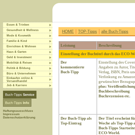
Essen & Trinken
|
|
Gesundheit & Wellness
HOME
TOP-Tipps
alle Buch-Tipps
Mode & Kosmetik
Familie & Kind
Leistung
Beschreibung
Einrichten & Wohnen
Haus & Garten
Einstellung der Buchtitel durch das ECO-
Geld & Investment
Der
Einstellung des Cover
Mobilität & Reisen
kommentierte
Angaben zu Autor, Tite
Politik & Bildung
Buch-Tipp
Verlag, ISBN, Preis un
Büro & Unternehmen
Verlinkung zu Amazon
Einkaufen online &
gewünschter Bezugsqu
Versandhandel
Job & Karriere
plus:
Veröffentlichun
Buchbeschreibung
Buch-Tipps
Service
Buchrezension etc.
Buch-Tipps
Info
Haftungsausschluss
Impressum
Datenschutzerklärung
Der Buch-Tipp als
Der Titel erscheint fü
Top-Eintrag
Woche als Top-Tipp a
Buch-Tipps Startseite
ECO-World.