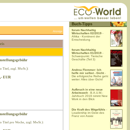
Buch-Tipps
forum Nachhaltig
Anzeige
Wirtschaften 02/2019
-
Afrika - Kontinent der
Entscheidung
eis
forum Nachhaltig
Wirtschaften 01/2019
-
Schwerpunkt: Tierische
nstellungsgebühr
Geschäfte (Teil 3)
,
):
o Titel
zzgl. MwSt.
Andrea Flemmer: Ich
helfe mir selbst - Gicht
-
Die erfolgreiche Reihe geht
,- EUR
weiter: Alles über Gicht!
Aufbruch in eine neue
Arbeitswelt
- B.A.U.M.-
Jahrbuch 2019 nimmt New
Work in den Blick
Die Kraft des Mitgefühls
-
Leadership im Geist des
nstellungsgebühr
Franz von Assisi
ro Titel pro Woche, zzgl. MwSt.):