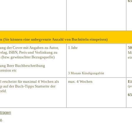
65
m (Sie können eine unbegrenzte Anzahl von Buchtiteln einspeisen)
lung der Cover mit Angaben zu Autor,
1 Jahr
50
Verlag, ISBN, Preis und Verlinkung zu
Mi
(bzw. gewünschter Bezugsquelle)
ei
lung Ihrer Buchbeschreibung
ension etc
3 Monate Kündigungsfrist
el erscheint für maximal 4 Wochen als
max. 4 Wochen
Ei
p auf der Buch-Tipps Startseite der
(p
rld.
65
tragen
g.