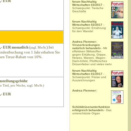
,- EUR
forum Nachhaltig
Wirtschaften 03/2017
-
Schwerpunkt: Tierische
Geschäfte
forum Nachhaltig
Wirtschaften 02/2017
-
Schwerpunkt: Ernährung
für den Wandel
Andrea Flemmer:
Viruserkrankungen
,- EUR monatlich
(
):bei
zzgl. MwSt.
natürlich behandeln
- Mit
effektiven Wirkstoffen
ndestbuchung von 1 Jahr erhalten Sie
gegen Erkältung, Grippe,
nen Treue-Rabatt von 10%.
Herpes, Warzen, Magen-
Darm-Infekt, Pfeiffersches
Drüsenfieber und vieles mehr
forum Nachhaltig
Wirtschaften 01/2017
-
Schwerpunkt: Preise und
Auszeichnungen
nstellungsgebühr
ro Titel, pro Woche, zzgl. MwSt.)
Andrea Flemmer:
,- EUR
Schilddrüsenunterfunktion
erfolgreich behandeln
- Das
unterschätzte Organ