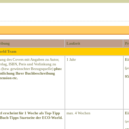
eibung
Laufzeit
Pr
World Team
lung des Covers mit Angaben zu Autor,
1 Jahr
Ei
Verlag, ISBN, Preis und Verlinkung zu
(
(bzw. gewünschter Bezugsquelle)
plus:
pr
ntlichung Ihrer Buchbeschreibung
95
ension etc.
el erscheint für 1 Woche als Top-Tipp
max. 4 Wochen
Ei
 Buch-Tipps Startseite der ECO-World.
(p