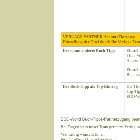
VERLAGS-PARTNER-Acount (Flatrate):
Einstellung der Titel durch Ihr Verlags-Tea
Der kommentierte Buch-Tipp
Einstel
Titel, 
Amazon 
Einstel
Buchrez
Der Buch-Tipp als Top-Eintrag
Der Tit
Top-Tip
ECO-Wo
ECO-World Buch-Tipps-Partnerzugang bean
Bei Fragen steht unser Team gerne zu Verfügun
Viel Erfolg wünscht Ihnen
Ihr ECO-World Buch-Tipp-Team