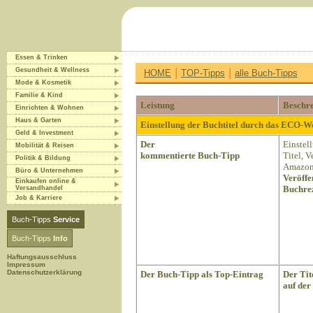
Essen & Trinken
|
|
Gesundheit & Wellness
HOME
TOP-Tipps
alle Buch-Tipps
Mode & Kosmetik
Familie & Kind
Leistung
Beschr
Einrichten & Wohnen
Haus & Garten
Einstellung der Buchtitel durch das ECO-
Geld & Investment
Der
Einstel
Mobilität & Reisen
kommentierte Buch-Tipp
Titel, 
Politik & Bildung
Amazon 
Büro & Unternehmen
Veröffe
Einkaufen online &
Buchrez
Versandhandel
Job & Karriere
Buch-Tipps
Service
Buch-Tipps
Info
Haftungsausschluss
Impressum
Datenschutzerklärung
Der Buch-Tipp als Top-Eintrag
Der Tit
auf der